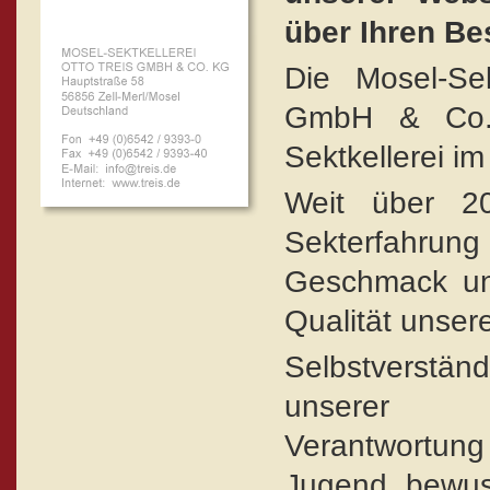
über Ihren Be
Die Mosel-Sek
GmbH & Co. 
Sektkellerei i
Weit über 2
Sekterfahrung
Geschmack un
Qualität unser
Selbstverstä
unserer ge
Verantwort
Jugend bewuss