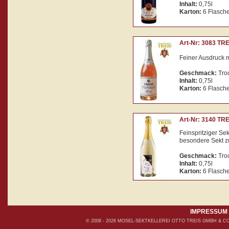
Inhalt:
0,75l
Karton:
6 Flasch
Art-Nr: 3083 TR
Feiner Ausdruck 
Geschmack:
Tro
Inhalt:
0,75l
Karton:
6 Flasch
Art-Nr: 3140 TR
Feinspritziger Sekt
besondere Sekt z
Geschmack:
Tro
Inhalt:
0,75l
Karton:
6 Flasch
IMPRESSUM
© 2008 - 2026 MOSEL-SEKTKELLEREI OTTO TREIS GMBH &