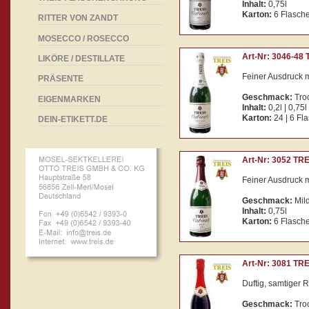
Inhalt:
0,75l
Karton:
6 Flasch
RITTER VON ZANDT
MOSECCO / ROSECCO
Art-Nr: 3046-48 
LIKÖRE / DESTILLATE
Feiner Ausdruck 
PRÄSENTE
Geschmack:
Tro
EIGENMARKEN
Inhalt:
0,2l | 0,75l
Karton:
24 | 6 Fl
DEIN-ETIKETT.DE
Art-Nr: 3052 TRE
Feiner Ausdruck 
Geschmack:
Mil
Inhalt:
0,75l
Karton:
6 Flasch
Art-Nr: 3081 TRE
Duftig, samtiger R
Geschmack:
Tro