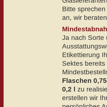
Glaslieferanten
Bitte sprechen
an, wir berate
Mindestabna
Ja nach Sorte
Ausstattungswu
Etikettierung I
Sektes bereits
Mindestbestel
Flaschen 0,75
0,2 l
zu realisi
erstellen wir I
persönliches A