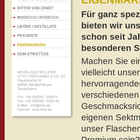
RITTER VON ZANDT
Für ganz spez
MOSECCO / ROSECCO
bieten wir un
LIKÖRE / DESTILLATE
schon seit Ja
PRÄSENTE
EIGENMARKEN
besonderen S
DEIN-ETIKETT.DE
Machen Sie ei
vielleicht unse
hervorragender
verschiedenen
Geschmacksric
eigenen Sektm
unser Flaschen
Premium sein?