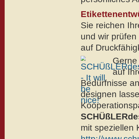
Etikettenentw
Sie reichen Ihr
und wir prüfen
auf Druckfähigk
Gerne 
auf Ih
Bedürfnisse an
designen lass
Kooperationsp
SCHÜßLERde
mit speziellen 
http://www.sch